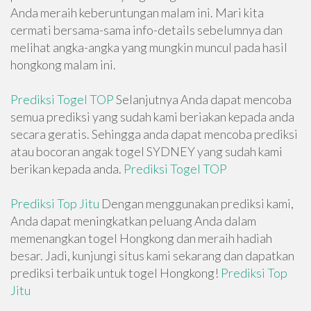
Anda meraih keberuntungan malam ini. Mari kita
cermati bersama-sama info-details sebelumnya dan
melihat angka-angka yang mungkin muncul pada hasil
hongkong malam ini.
Prediksi Togel TOP
Selanjutnya Anda dapat mencoba
semua prediksi yang sudah kami beriakan kepada anda
secara geratis. Sehingga anda dapat mencoba prediksi
atau bocoran angak togel SYDNEY yang sudah kami
berikan kepada anda.
Prediksi Togel TOP
Prediksi Top Jitu
Dengan menggunakan prediksi kami,
Anda dapat meningkatkan peluang Anda dalam
memenangkan togel Hongkong dan meraih hadiah
besar. Jadi, kunjungi situs kami sekarang dan dapatkan
prediksi terbaik untuk togel Hongkong!
Prediksi Top
Jitu