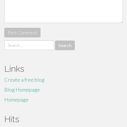
Search
for:
Links
Create a free blog
Blog Homepage
Homepage
Hits