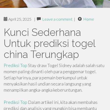
April 25, 2025
|
Leave a comment
|
Home
Kunci Sederhana
Untuk prediksi togel
china Terungkap
Prediksi Top
Stay draw Togel Sidney adalah salah satu
momen paling dinanti oleh para penggemar togel.
Setiap harinya, para pemain berkumpul untuk
menyaksikan hasil undian secara langsung yang
menampilkan angka-angka keberuntungan.
Prediksi Top
Dalam artikel ini, kita akan membahas
prediksi dan analisis yang mungkin bisa membantu