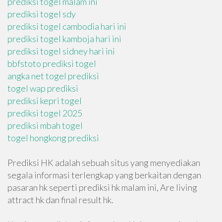
prediksi togel malam ini
prediksi togel sdy
prediksi togel cambodia hari ini
prediksi togel kamboja hari ini
prediksi togel sidney hari ini
bbfstoto prediksi togel
angka net togel prediksi
togel wap prediksi
prediksi kepri togel
prediksi togel 2025
prediksi mbah togel
togel hongkong prediksi
Prediksi HK adalah sebuah situs yang menyediakan
segala informasi terlengkap yang berkaitan dengan
pasaran hk seperti prediksi hk malam ini, Are living
attract hk dan final result hk.