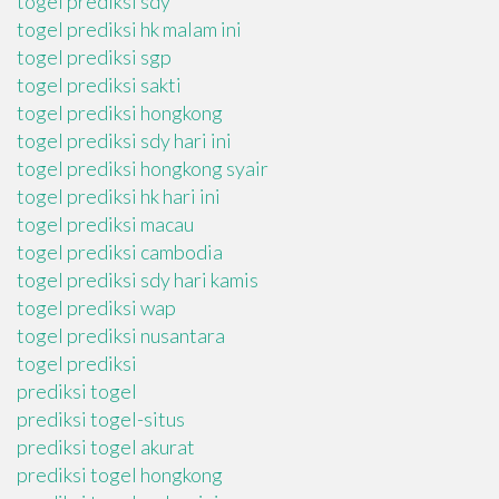
togel prediksi sdy
togel prediksi hk malam ini
togel prediksi sgp
togel prediksi sakti
togel prediksi hongkong
togel prediksi sdy hari ini
togel prediksi hongkong syair
togel prediksi hk hari ini
togel prediksi macau
togel prediksi cambodia
togel prediksi sdy hari kamis
togel prediksi wap
togel prediksi nusantara
togel prediksi
prediksi togel
prediksi togel-situs
prediksi togel akurat
prediksi togel hongkong