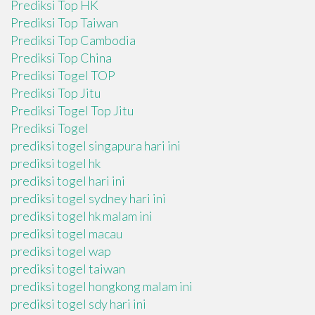
Prediksi Top HK
Prediksi Top Taiwan
Prediksi Top Cambodia
Prediksi Top China
Prediksi Togel TOP
Prediksi Top Jitu
Prediksi Togel Top Jitu
Prediksi Togel
prediksi togel singapura hari ini
prediksi togel hk
prediksi togel hari ini
prediksi togel sydney hari ini
prediksi togel hk malam ini
prediksi togel macau
prediksi togel wap
prediksi togel taiwan
prediksi togel hongkong malam ini
prediksi togel sdy hari ini