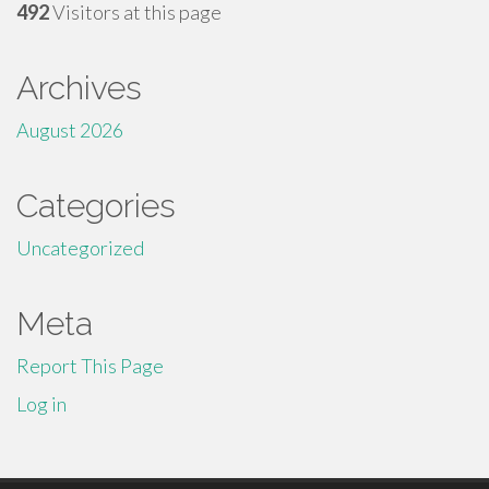
492
Visitors at this page
Archives
August 2026
Categories
Uncategorized
Meta
Report This Page
Log in