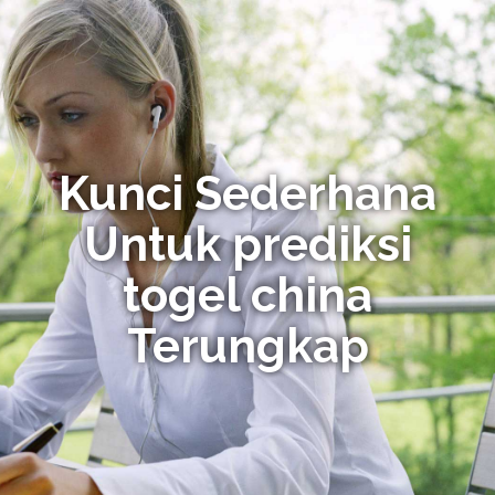
Kunci Sederhana
Untuk prediksi
togel china
Terungkap